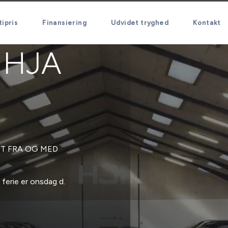
ipris
Finansiering
Udvidet tryghed
Kontakt
 HJA
T FRA OG MED
 ferie er onsdag d.