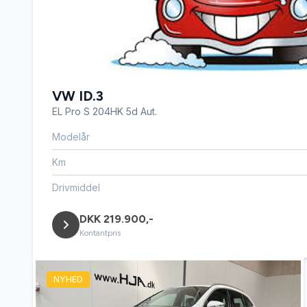
VW ID.3
EL Pro S 204HK 5d Aut.
Modelår
Km
Drivmiddel
DKK 219.900,-
Kontantpris
NYHED