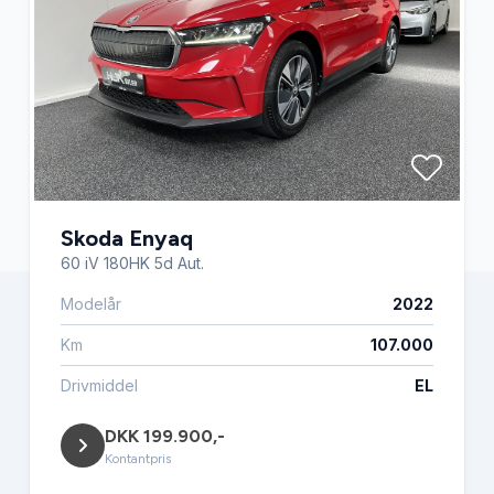
Skoda Enyaq
60 iV 180HK 5d Aut.
Modelår
2022
Km
107.000
Drivmiddel
EL
DKK 199.900,-
Kontantpris