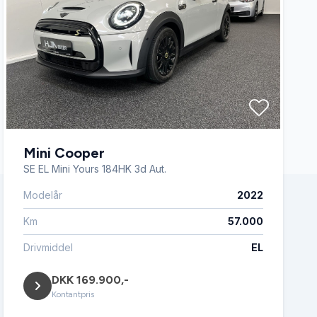
Mini Cooper
SE EL Mini Yours 184HK 3d Aut.
Modelår
2022
Km
57.000
Drivmiddel
EL
DKK 169.900,-
Kontantpris