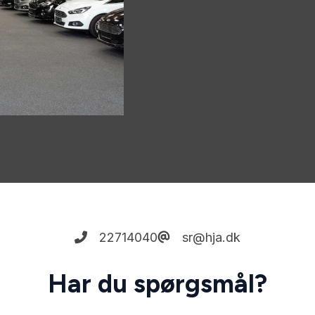
22714040
sr@hja.dk
Har du spørgsmål?