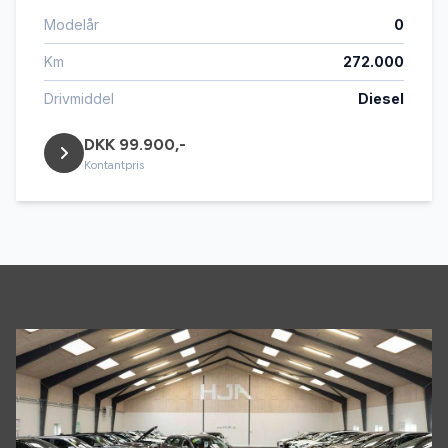
Modelår
0
Km
272.000
Drivmiddel
Diesel
DKK 99.900,-
Kontantpris