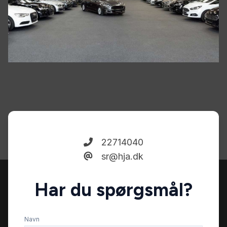
22714040
sr@hja.dk
Har du spørgsmål?
Navn