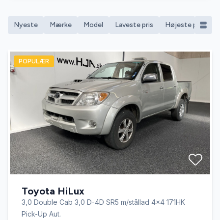
Nyeste
Mærke
Model
Laveste pris
Højeste pris
M
POPULÆR
Toyota HiLux
3,0 Double Cab 3,0 D-4D SR5 m/stållad 4x4 171HK
Pick-Up Aut.