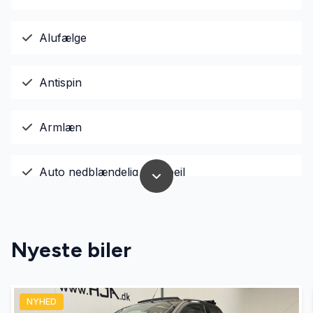
Alufælge
Antispin
Armlæn
Auto nedblændelig bakspejl
Automatisk fjernlys
Nyeste biler
Automatisk lys
NYHED
Automatisk nødbremse