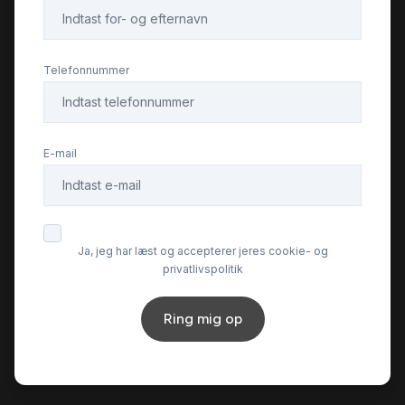
Musikstreaming via bluetooth
Telefonnummer
Navigation
E-mail
Nøglefri betjening
Parkeringssensor bagved
Ja, jeg har læst og accepterer jeres cookie- og
privatlivspolitik
Parkeringssensor foran
Ring mig op
Servostyring
Skiltegenkendelse