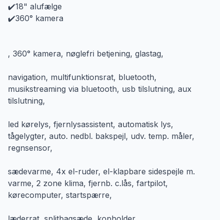
✔️18" alufælge
✔️360° kamera
, 360° kamera, nøglefri betjening, glastag,
navigation, multifunktionsrat, bluetooth,
musikstreaming via bluetooth, usb tilslutning, aux
tilslutning,
led kørelys, fjernlysassistent, automatisk lys,
tågelygter, auto. nedbl. bakspejl, udv. temp. måler,
regnsensor,
sædevarme, 4x el-ruder, el-klapbare sidespejle m.
varme, 2 zone klima, fjernb. c.lås, fartpilot,
kørecomputer, startspærre,
læderrat, splitbagsæde, kopholder,