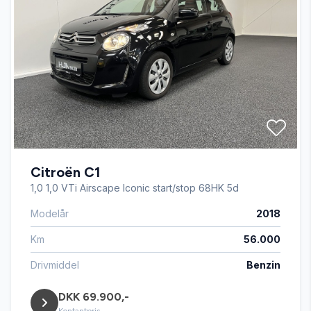
AUX tilslutning
Bluetooth
Dual zone klimaanlæg
Citroën C1
Dæktryksystem
1,0 1,0 VTi Airscape Iconic start/stop 68HK 5d
Modelår
2018
El-klapbare sidespejle med varme
Km
56.000
El-ruder x4
Drivmiddel
Benzin
DKK 69.900,-
Fartpilot
Kontantpris