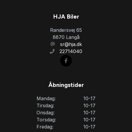
Splitbagsæder
HJA Biler
Randersvej 65
Startspærre
8870 Langå
sr@hja.dk
22714040
Sædevarme
Tonede ruder
Åbningstider
Tågelygter
Mandag:
10-17
Tirsdag:
10-17
USB tilslutning
Onsdag:
10-17
Torsdag:
10-17
Fredag:
10-17
Vejbaneassistent