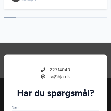
Fjernbetjent centrallås
Glastag
Isofix
Kamera 360 grader
22714040
sr@hja.dk
Kørecomputer
Har du spørgsmål?
LED kørelys
Navn
Læderrat